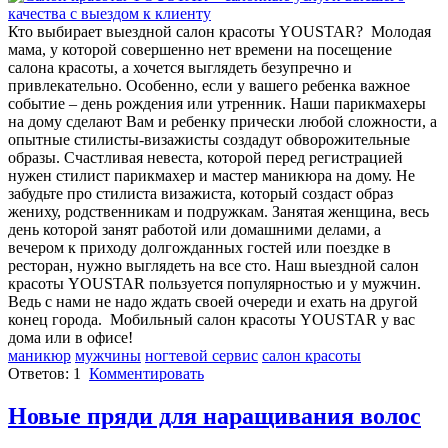
Кто выбирает выездной салон красоты YOUSTAR? Молодая
мама, у которой совершенно нет времени на посещение
салона красоты, а хочется выглядеть безупречно и
привлекательно. Особенно, если у вашего ребенка важное
событие – день рождения или утренник. Наши парикмахеры
на дому сделают Вам и ребенку прически любой сложности, а
опытные стилисты-визажисты создадут обворожительные
образы. Счастливая невеста, которой перед регистрацией
нужен стилист парикмахер и мастер маникюра на дому. Не
забудьте про стилиста визажиста, который создаст образ
жениху, родственникам и подружкам. Занятая женщина, весь
день которой занят работой или домашними делами, а
вечером к приходу долгожданных гостей или поездке в
ресторан, нужно выглядеть на все сто. Наш выездной салон
красоты YOUSTAR пользуется популярностью и у мужчин.
Ведь с нами не надо ждать своей очереди и ехать на другой
конец города. Мобильный салон красоты YOUSTAR у вас
дома или в офисе!
маникюр
мужчины
ногтевой сервис
салон красоты
Ответов:
1
Комментировать
Новые пряди для наращивания волос