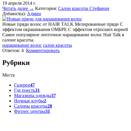
19 апреля 2014 г.
Читать далее →
Категория:
Салон красоты Стефания
Добавил(а):
Админ
Новые пряди волос от HAIR TALK Мелированные пряди С
эффектом окрашивания ОМБРЕ С эффектом отросших корней
Самое популярное ленточное наращивание волос Hair Talk в
салоне красоты.
наращивание волос
салон красоты
Ответов:
4
Комментировать
Рубрики
Места
Галереи
47
Где поесть
31
Магазины одежды
37
Ночные клубы
2
Салоны красоты
28
Фитнес центры
31