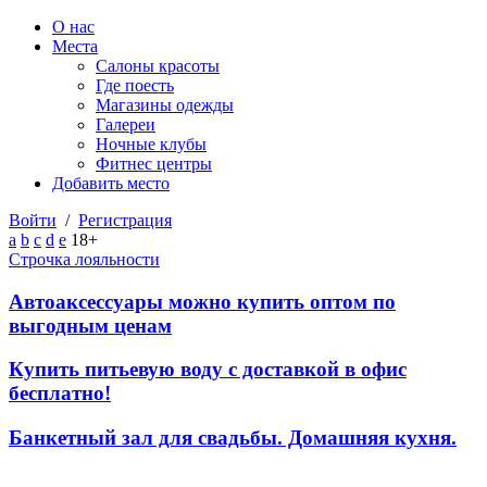
О нас
Места
Салоны красоты
Где поесть
Магазины одежды
Галереи
Ночные клубы
Фитнес центры
Добавить место
Войти
/
Регистрация
a
b
c
d
e
18+
Строчка лояльности
Автоаксессуары можно купить оптом по
выгодным ценам
Купить питьевую воду с доставкой в офис
бесплатно!
Банкетный зал для свадьбы. Домашняя кухня.