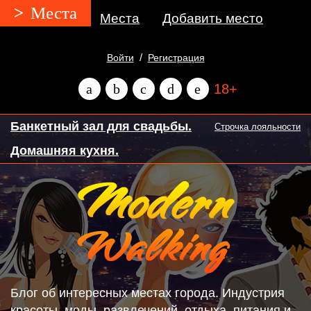
Места
О нас
Места
Добавить место
/
Войти
Регистрация
a
b
c
d
e
18+
Банкетный зал для свадьбы.
Строчка лояльности
Домашняя кухня.
Блог об интересных местах города. Индустрия
красоты, моды, развлечений, отдыха, питания и